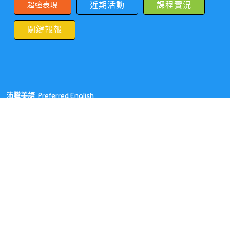
近期活動
課程實況
超強表現
關鍵報報
沛騰美語
Preferred English
新竹縣竹北市光明一路73號
03-558-3636
pfenglish3636@gmail.com