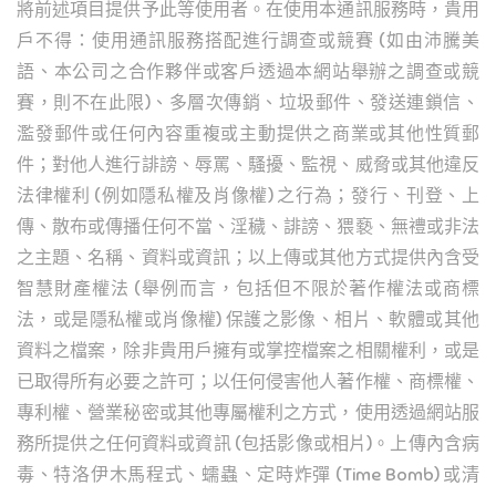
將前述項目提供予此等使用者。在使用本通訊服務時，貴用
戶不得：
使用通訊服務搭配進行調查或競賽 (如由沛騰美
語、本公司之合作夥伴或客戶透過本網站舉辦之調查或競
賽，則不在此限)、多層次傳銷、垃圾郵件、發送連鎖信、
濫發郵件或任何內容重複或主動提供之商業或其他性質郵
件；對他人進行誹謗、辱罵、騷擾、監視、威脅或其他違反
法律權利 (例如隱私權及肖像權) 之行為；發行、刊登、上
傳、散布或傳播任何不當、淫穢、誹謗、猥褻、無禮或非法
之主題、名稱、資料或資訊；以上傳或其他方式提供內含受
智慧財產權法 (舉例而言，包括但不限於著作權法或商標
法，或是隱私權或肖像權) 保護之影像、相片、軟體或其他
資料之檔案，除非貴用戶擁有或掌控檔案之相關權利，或是
已取得所有必要之許可；以任何侵害他人著作權、商標權、
專利權、營業秘密或其他專屬權利之方式，使用透過網站服
務所提供之任何資料或資訊 (包括影像或相片)。上傳內含病
毒、特洛伊木馬程式、蠕蟲、定時炸彈 (Time Bomb) 或清