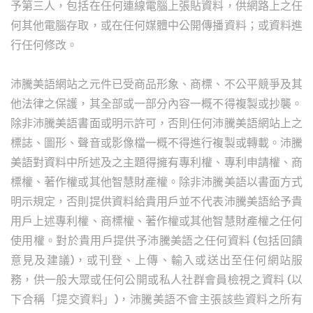
予第三人，包括在任何連線電腦上張貼資料，供網路上之任
何其他電腦存取，或在任何媒體中公開傳播資料；或資料進
行任何修改。
沛騰美語網站之元件已受商品形象、商標、不公平競爭及其
他法律之保護，其全部或一部分內容一概不得複製或抄襲。
除非沛騰美語書面或明示許可，否則任何沛騰美語網站上之
標誌、圖形、聲音或影像檔一概不得進行複製或轉載。
沛騰
美語對資料中所述及之主題得擁有專利權、專利申請權、商
標權、著作權或其他智慧財產權。除非沛騰美語以書面方式
明示規定，否則提供資料給貴用戶並不代表沛騰美語給予貴
用戶上述專利權、商標權、著作權或其他智慧財產權之任何
使用權。對於貴用戶提供予沛騰美語之任何資料 (包括回饋
意見及建議)，或刊登、上傳、輸入或送出至任何網站服
務，供一般大眾或任何公開或私人社群會員檢視之資料 (以
下合稱「提交資料」)，沛騰美語不會主張該些資料之所有